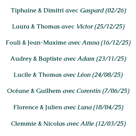
Tiphaine & Dimitri avec
Gaspard (02/26)
Laura & Thomas avec
Victor (25/12/25)
Fouli & Jean-Maxime
avec Amna (16/12/25)
Audrey & Baptiste
avec Adam (23/11/25)
Lucile & Thomas
avec Léon (24/08/25)
Océane & Guilhem
avec Corentin (7/06/25)
Florence & Julien
avec Luna (18/04/25)
Clemmie & Nicolas
avec Alfie (12/03/25)