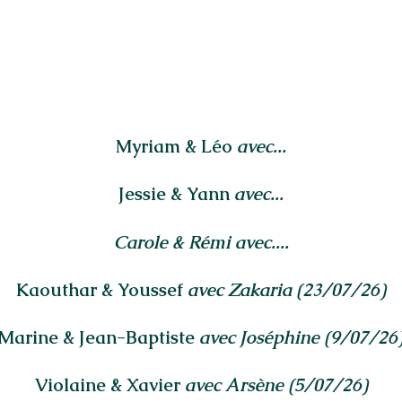
Myriam & Léo
avec...
Jessie & Yann
avec...
Carole & Rémi avec....
Kaouthar & Youssef
avec Zakaria (23/07/26)
Marine & Jean-Baptiste
avec Joséphine (9/07/26
Violaine & Xavier
avec Arsène (5/07/26)