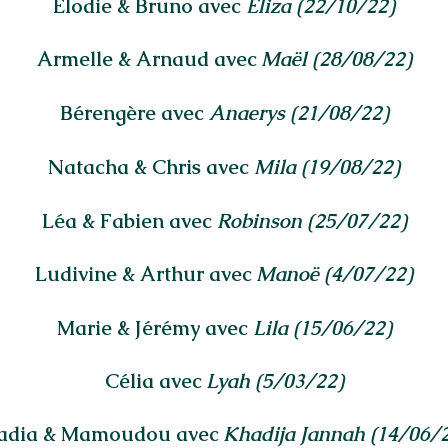
Elodie & Bruno avec
Eliza (22/10/22)
Armelle & Arnaud avec
Maël (28/08/22)
Bérengère avec
Anaerys (21/08/22)
Natacha & Chris avec
Mila
(19/08/22)
Léa & Fabien avec
Robinson (25/07/22)
Ludivine & Arthur avec
Manoë (4/07/22)
Marie & Jérémy
avec
Lila (15/06/22)
Célia avec
Lyah (5/03/22)
adia & Mamoudou avec
Khadija Jannah (14/06/