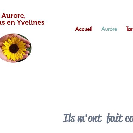
Aurore,
s en Yvelines
Accueil
Aurore
Tar
Ils m'ont fait co