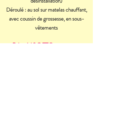
désinstallation)
Déroulé : au sol sur matelas chauffant,
avec coussin de grossesse, en sous-
vêtements
Prix : 140€ TTC
pour secteur
jusqu'à 20km/30mn autour
d'Achères
Au-delà,
1€ par km supplémentaire
Bon-cadeau sur demande
La suggestion d'Aurore :
Le
"Moment cadeau
prénatal
"
150€